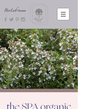
the SPA organic